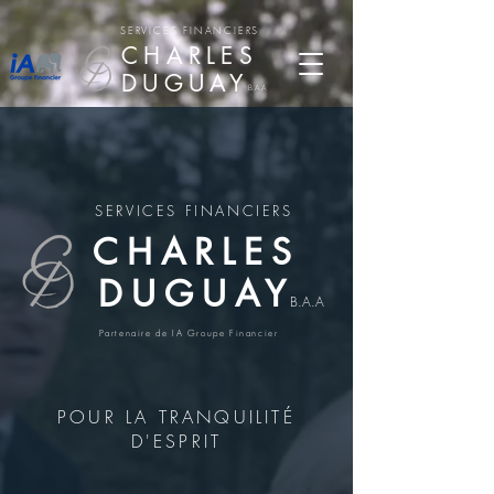
SERVICES FINANCIERS
CHARLES
DUGUAY
B.A.A
SERVICES FINANCIERS
CHARLES
DUGUAY
B.A.A
Partenaire de IA Groupe Financier
POUR LA TRANQUILITÉ
D'ESPRIT